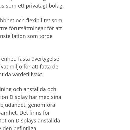
tas som ett privatägt bolag.
bhet och flexibilitet som
tre förutsättningar för att
nstellation som torde
enhet, fasta övertygelse
at miljö för att fatta de
tida värdetillväxt.
ning och anställda och
tion Display har med sina
Erbjudandet, genomföra
amhet. Det finns för
otion Displays anställda
e den befintliga