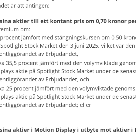
det är att antingen:
 sina aktier till ett kontant pris om 0,70 kronor pe
remium om:
 procent jämfört med stängningskursen om 0,50 krono
 Spotlight Stock Market den 3 juni 2025, vilket var de
fentliggörandet av Erbjudandet,
rka 35,5 procent jämfört med den volymviktade genom
splays aktie på Spotlight Stock Market under de sena
fentliggörandet av Erbjudandet, och
rka 25 procent jämfört med den volymviktade genomsn
splays aktie på Spotlight Stock Market under de sena
entliggörandet av Erbjudandet; eller
 sina aktier i Motion Display i utbyte mot aktier i 