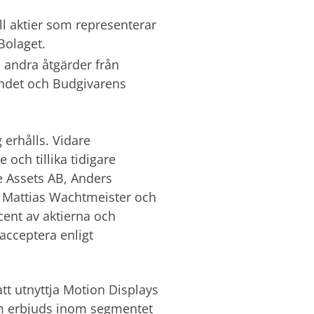
ll aktier som representerar
Bolaget.
 andra åtgärder från
andet och Budgivarens
g erhålls. Vidare
och tillika tidigare
e Assets AB, Anders
, Mattias Wachtmeister och
cent av aktierna och
 acceptera enligt
att utnyttja Motion Displays
 som erbjuds inom segmentet