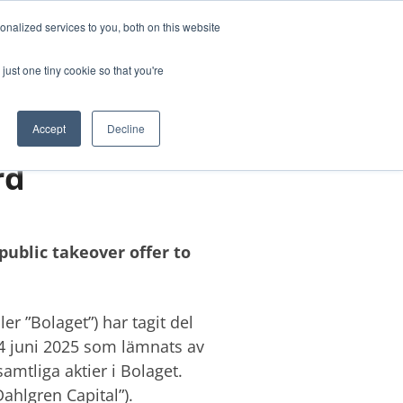
nalized services to you, both on this website
TUDIES
ABOUT US
CONTACT
just one tiny cookie so that you're
Accept
Decline
rd
ublic takeover offer to
er ”Bolaget”) har tagit del
 4 juni 2025 som lämnats av
amtliga aktier i Bolaget.
ahlgren Capital”).