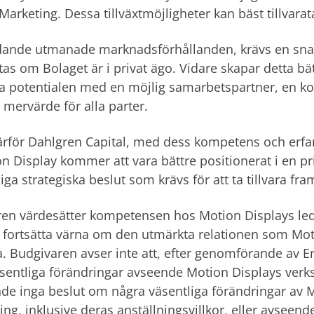
 Marketing. Dessa tillväxtmöjligheter kan bäst tillvara
dande utmanade marknadsförhållanden, krävs en snab
tas om Bolaget är i privat ägo. Vidare skapar detta bät
a potentialen med en möjlig samarbetspartner, en ko
a mervärde för alla parter.
ärför Dahlgren Capital, med dess kompetens och erfar
on Display kommer att vara bättre positionerat i en priv
a strategiska beslut som krävs för att ta tillvara fram
en värdesätter kompetensen hos Motion Displays led
t fortsätta värna om den utmärkta relationen som Mo
a. Budgivaren avser inte att, efter genomförande av 
sentliga förändringar avseende Motion Displays verks
de inga beslut om några väsentliga förändringar av M
ing, inklusive deras anställningsvillkor, eller avseend