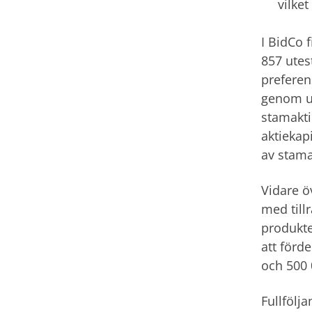
vilket
I BidCo 
857 utes
preferen
genom ut
stamakti
aktiekap
av stama
Vidare ö
med till
produkte
att förd
och 500 
Fullfölj