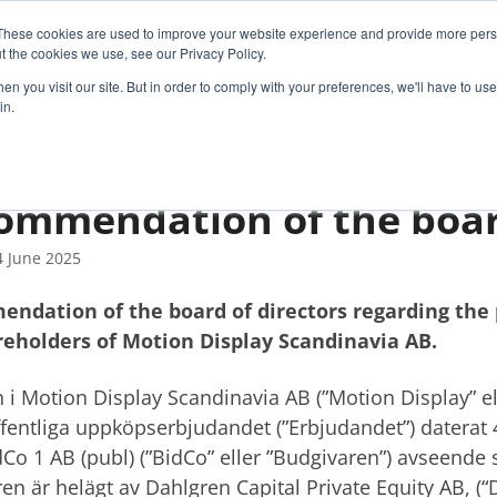
These cookies are used to improve your website experience and provide more perso
R TECHNOLOGY
CUSTOMER SOLUTIONS
CASE S
t the cookies we use, see our Privacy Policy.
n you visit our site. But in order to comply with your preferences, we'll have to use 
in.
ommendation of the boa
 June 2025
ndation of the board of directors regarding the p
reholders of Motion Display Scandinavia AB.
n i Motion Display Scandinavia AB (”Motion Display” ell
ffentliga uppköpserbjudandet (”Erbjudandet”) daterat
Co 1 AB (publ) (”BidCo” eller ”Budgivaren”) avseende s
en är helägt av Dahlgren Capital Private Equity AB, (“D