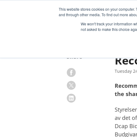
This website stores cookies on your computer. 
OU
and through other media. To find out more abou
We won't track your information whe
not asked to make this choice aga
Rec
Share
Tuesday 24
Recomme
the sha
Styrelse
av det o
Dcap Bid
Budgivar