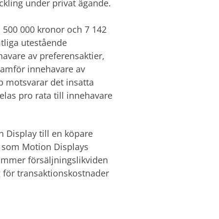
veckling under privat ägande.
om 500 000 kronor och 7 142
tliga utestående
havare av preferensaktier,
framför innehavare av
pp motsvarar det insatta
elas pro rata till innehavare
 Display till en köpare
al som Motion Displays
ommer försäljningslikviden
ag för transaktionskostnader