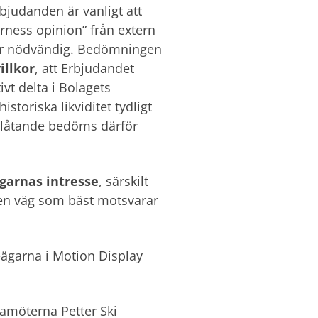
bjudanden är vanligt att
irness opinion” från extern
e är nödvändig. Bedömningen
illkor
, att Erbjudandet
vt delta i Bolagets
toriska likviditet tydligt
utlåtande bedöms därför
ägarnas intresse
, särskilt
 den väg som bäst motsvarar
ägarna i Motion Display
damöterna Petter Ski