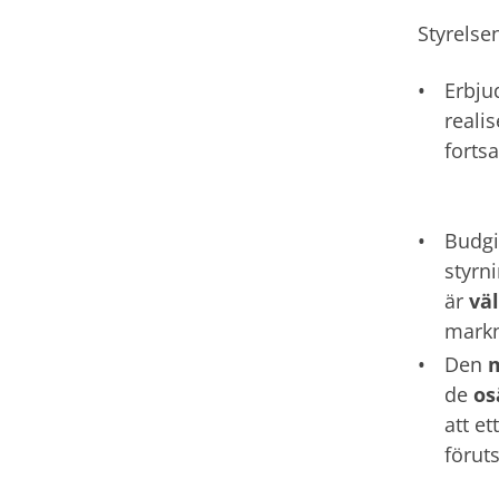
Styrelsen
Erbju
realis
forts
Budgi
styrn
är
vä
markn
Den
m
de
os
att e
föruts