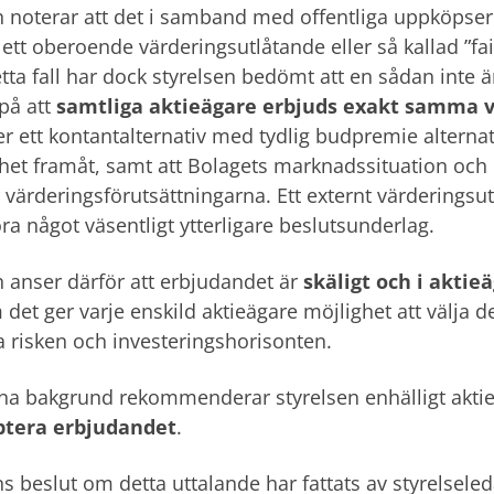
n noterar att det i samband med offentliga uppköpser
ett oberoende värderingsutlåtande eller så kallad ”fa
detta fall har dock styrelsen bedömt att en sådan int
på att
samtliga aktieägare erbjuds exakt samma v
er ett kontantalternativ med tydlig budpremie alternati
et framåt, samt att Bolagets marknadssituation och his
 värderingsförutsättningarna. Ett externt värderings
föra något väsentligt ytterligare beslutsunderlag.
n anser därför att erbjudandet är
skäligt och i aktie
 det ger varje enskild aktieägare möjlighet att välja
 risken och investeringshorisonten.
a bakgrund rekommenderar styrelsen enhälligt aktie
ptera erbjudandet
.
ns beslut om detta uttalande har fattats av styrelsele