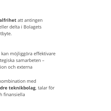
valfrihet
att antingen
ller delta i Bolagets
tbyte.
 kan möjliggöra effektivare
rategiska samarbeten –
ion och externa
i kombination med
dre teknikbolag
, talar för
h finansiella