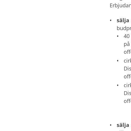
Erbjudan
sälja
budp
40
på
of
ci
Di
of
ci
Di
off
sälja