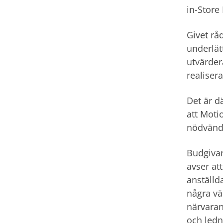
in-Store
Givet rå
underlät
utvärder
realiser
Det är d
att Moti
nödvändig
Budgivar
avser at
anställd
några vä
närvaran
och ledn