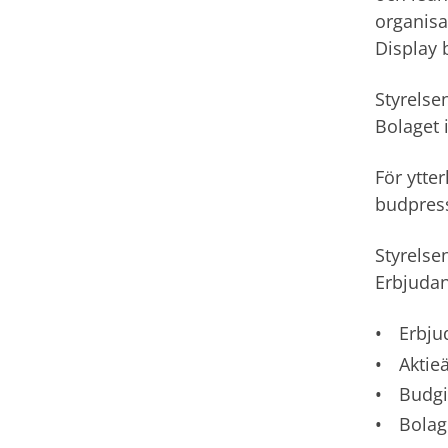
organisa
Display 
Styrelse
Bolaget 
För ytte
budpres
Styrelse
Erbjudan
Erbju
Aktie
Budgi
Bolag