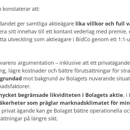
 konstaterar att:
dandet ger samtliga aktieägare
lika villkor och full 
era sitt innehav till ett kontant vederlag med premie, e
atta utveckling som aktieägare i BidCo genom ett 1:1-u
varens argumentation – inklusive att ett privatägande
ing, lägre kostnader och bättre förutsättningar för st
lgrundad
mot bakgrund av Bolagets nuvarande situat
adsfaktorer.
ycket begränsade likviditeten i Bolagets aktie
, 
äkerheter som präglar marknadsklimatet för min
tt privat ägande kan ge Bolaget bättre operationella oc
ättningar på längre sikt.