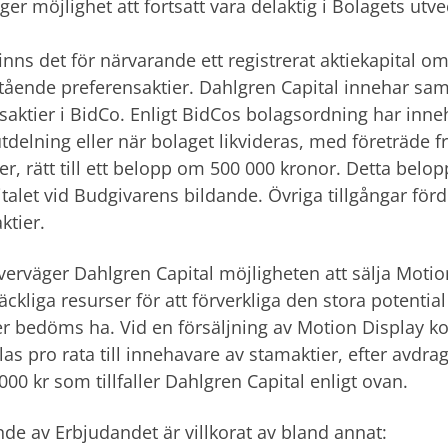
 ger möjlighet att fortsatt vara delaktig i Bolagets ut
finns det för närvarande ett registrerat aktiekapital 
tående preferensaktier. Dahlgren Capital innehar sam
saktier i BidCo. Enligt BidCos bolagsordning har inne
delning eller när bolaget likvideras, med företräde 
er, rätt till ett belopp om 500 000 kronor. Detta belo
italet vid Budgivarens bildande. Övriga tillgångar förd
ktier.
verväger Dahlgren Capital möjligheten att sälja Motion
räckliga resurser för att förverkliga den stora potenti
r bedöms ha. Vid en försäljning av Motion Display k
elas pro rata till innehavare av stamaktier, efter avdr
000 kr som tillfaller Dahlgren Capital enligt ovan.
ande av Erbjudandet är villkorat av bland annat: