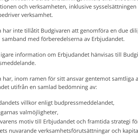
tionen och verksamheten, inklusive sysselsättningen
bedriver verksamhet.
n har inte tillåtit Budgivaren att genomföra en due di
i samband med förberedelserna av Erbjudandet.
rligare information om Erbjudandet hänvisas till Budg
smeddelande.
n har, inom ramen för sitt ansvar gentemot samtliga a
det utifrån en samlad bedömning av:
dandets villkor enligt budpressmeddelandet,
ägarnas valmöjligheter,
varens motiv till Erbjudandet och framtida strategi fö
ets nuvarande verksamhetsförutsättningar och kapit