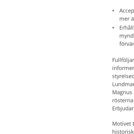
Accep
mer ä
Erhål
myndi
förvä
Fullfölja
informer
styrelse
Lundmark
Magnus L
rösterna
Erbjudan
Motivet 
historis