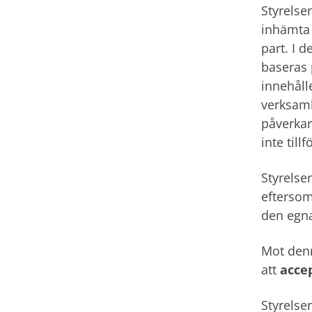
Styrelse
inhämta 
part. I 
baseras 
innehåll
verksamh
påverkar
inte till
Styrelse
eftersom
den egna
Mot denn
att
acce
Styrelse