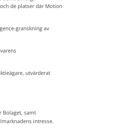
 och de platser där Motion
ligence-granskning av
ivarens
ktieägare, utvärderat
r Bolaget, samt
almarknadens intresse.