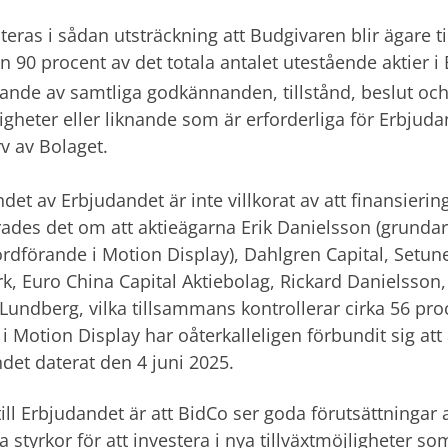
teras i sådan utsträckning att Budgivaren blir ägare ti
n 90 procent av det totala antalet utestående aktier i 
lande av samtliga godkännanden, tillstånd, beslut och
gheter eller liknande som är erforderliga för Erbjud
rv av Bolaget.
ndet av Erbjudandet är inte villkorat av att finansierin
ades det om att aktieägarna Erik Danielsson (grundare 
ordförande i Motion Display), Dahlgren Capital, Setun
, Euro China Capital Aktiebolag, Rickard Danielsson
undberg, vilka tillsammans kontrollerar cirka 56 pro
 i Motion Display har oåterkalleligen förbundit sig att
det daterat den 4 juni 2025.
till Erbjudandet är att BidCo ser goda förutsättningar 
ka styrkor för att investera i nya tillväxtmöjligheter