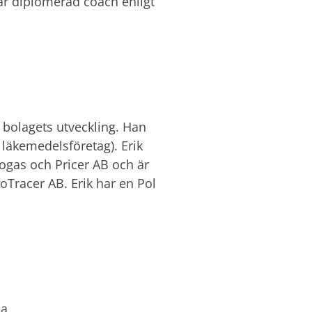
är diplomerad coach enligt
i bolagets utveckling. Han
 läkemedelsföretag). Erik
ogas och Pricer AB och är
Tracer AB. Erik har en Pol
a,