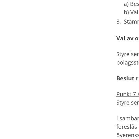
a) Be
b) Va
Stäm
Val av 
Styrelsen
bolagsst
Beslut r
Punkt 7 
Styrelse
I samban
föreslås
överens