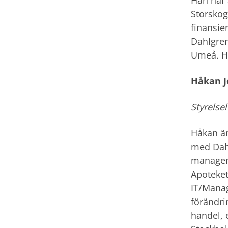
Storskog
finansie
Dahlgren
Umeå. Ha
Håkan J
Styrelse
Håkan är
med Dahl
manageme
Apoteket
IT/Mana
förändri
handel, 