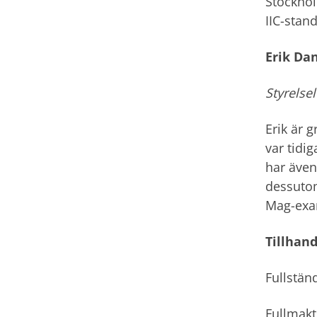
Stockhol
IIC-stan
Erik Dan
Styrelse
Erik är 
var tidi
har även
dessutom
Mag-exam
Tillhan
Fullständ
Fullmakt