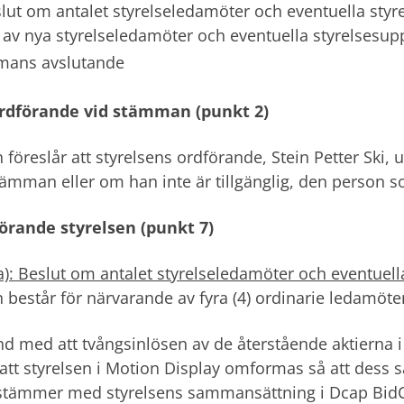
slut om antalet styrelseledamöter och eventuella styr
l av nya styrelseledamöter och eventuella styrelsesup
mans avslutande
ordförande vid stämman (punkt 2)
 föreslår att styrelsens ordförande, Stein Petter Ski, u
ämman eller om han inte är tillgänglig, den person s
örande styrelsen (punkt 7)
a): Beslut om antalet styrelseledamöter och eventuell
n består för närvarande av fyra (4) ordinarie ledamöte
d med att tvångsinlösen av de återstående aktierna i 
 att styrelsen i Motion Display omformas så att des
stämmer med styrelsens sammansättning i Dcap BidC