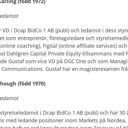
arling (född 1972)
ledamot
r VD i Dcap BidCo 1 AB (publ) och ledamot i dess styre
et som entreprenör, företagsledare och styrelsemedl
online coaching), Figital (online affiliate services) o
st Dahlgren Capital Private Equity tillsammans med P
tade Gustaf som vice VD på DGC One och som Managi
Communications. Gustaf har en magisterexamen från
chough (född 1970)
ledamot
 styrelseledamot i Dcap BidCo 1 AB (publ) och har 30
ns med ledande positioner inom Markets på Nordea,
även haft en rad konsultuppdrag inom Treasury på bl