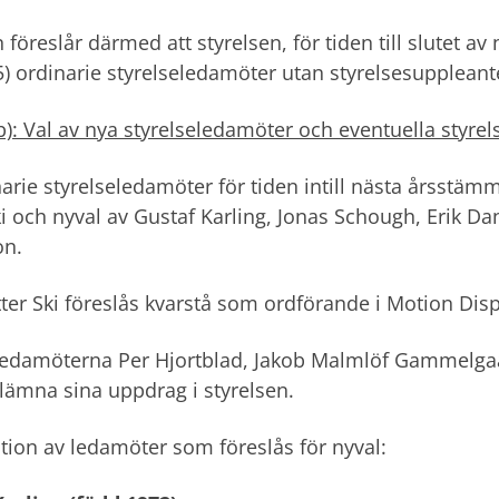
n föreslår därmed att styrelsen, för tiden till slutet 
5) ordinarie styrelseledamöter utan styrelsesuppleant
b): Val av nya styrelseledamöter och eventuella styre
inarie styrelseledamöter för tiden intill nästa årsstäm
ki och nyval av Gustaf Karling, Jonas Schough, Erik D
on.
tter Ski föreslås kvarstå som ordförande i Motion Disp
eledamöterna Per Hjortblad, Jakob Malmlöf Gammelg
 lämna sina uppdrag i styrelsen.
tion av ledamöter som föreslås för nyval: