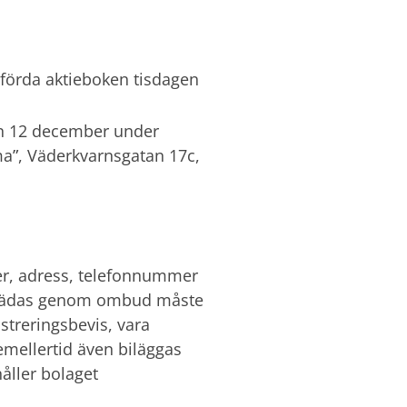
 förda aktieboken tisdagen
den 12 december under
a”, Väderkvarnsgatan 17c,
r, adress, telefonnummer
öreträdas genom ombud måste
streringsbevis, vara
emellertid även biläggas
åller bolaget