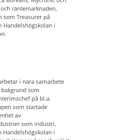
- och räntemarknaden,
len som Treasurer på
ån Handelshögskolan i
on.
arbetar i nära samarbete
en bakgrund som
terimschef på bl.a.
uppen som startade
enhet av
dustrier som industri,
n Handelshögskolan i