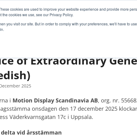
These cookies are used to improve your website experience and provide more perso
R TECHNOLOGY
CUSTOMER SOLUTIONS
CASE S
t the cookies we use, see our Privacy Policy.
n you visit our site. But in order to comply with your preferences, we'll have to use 
in.
ice of Extraordinary Gen
edish)
December 2025
rna i
Motion Display Scandinavia AB
, org. nr. 5566
lagsstämma onsdagen den 17 december 2025 klockan 1
ss Väderkvarnsgatan 17c i Uppsala.
t delta vid årsstämman