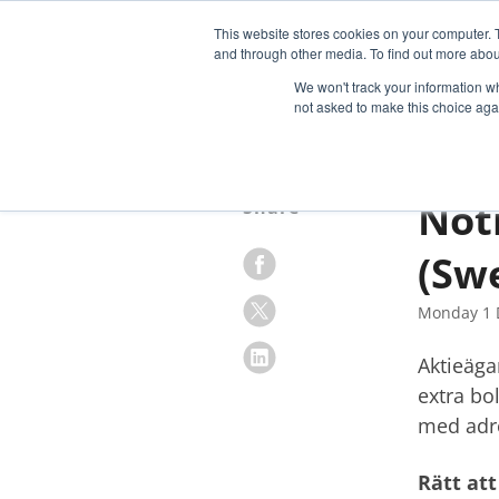
This website stores cookies on your computer. 
OU
and through other media. To find out more abou
We won't track your information whe
not asked to make this choice aga
Not
Share
(Sw
Monday 1 
Aktieäga
extra bo
med adre
Rätt at