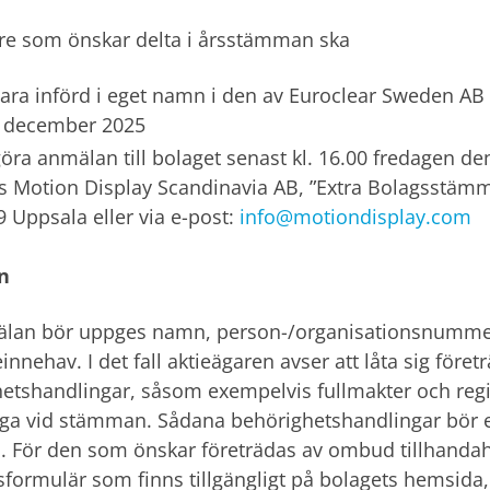
re som önskar delta i årsstämman ska
vara införd i eget namn i den av Euroclear Sweden AB
 december 2025
göra anmälan till bolaget senast kl. 16.00 fredagen 
s Motion Display Scandinavia AB, ”Extra Bolagsstämm
9 Uppsala eller via e-post:
info@motiondisplay.com
n
älan bör uppges namn, person-/organisationsnumme
einnehav. I det fall aktieägaren avser att låta sig f
etshandlingar, såsom exempelvis fullmakter och regi
liga vid stämman. Sådana behörighetshandlingar bör 
 För den som önskar företrädas av ombud tillhandah
sformulär som finns tillgängligt på bolagets hemsida,