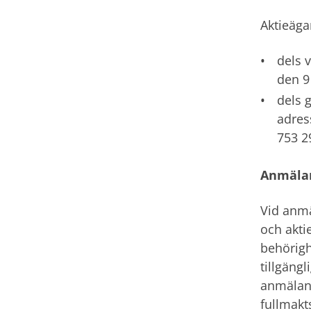
Aktieäga
dels 
den 9
dels 
adres
753 2
Anmäla
Vid anm
och akti
behörigh
tillgäng
anmälan.
fullmakt