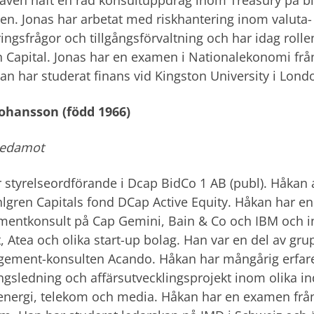
en. Jonas har arbetat med riskhantering inom valuta
ringsfrågor och tillgångsförvaltning och har idag rol
 Capital. Jonas har en examen i Nationalekonomi fr
n har studerat finans vid Kingston University i Lond
ohansson (född 1966)
ledamot
 styrelseordförande i Dcap BidCo 1 AB (publ). Håkan 
gren Capitals fond DCap Active Equity. Håkan har 
ntkonsult på Cap Gemini, Bain & Co och IBM och in
, Atea och olika start-up bolag. Han var en del av gr
gement-konsulten Acando. Håkan har mångårig erfar
ngsledning och affärsutvecklingsprojekt inom olika in
energi, telekom och media. Håkan har en examen frå