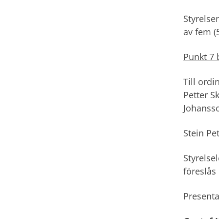
Styrelse
av fem (
Punkt 7 
Till ord
Petter S
Johanss
Stein Pe
Styrels
föreslås
Presenta