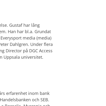
lse. Gustaf har lång
em. Han har bl.a. Grundat
ch Everysport media (media)
eter Dahlgren. Under flera
ng Director på DGC Access
 Uppsala universitet.
 års erfarenhet inom bank
 Handelsbanken och SEB.
.a Borealis, Mycronic och