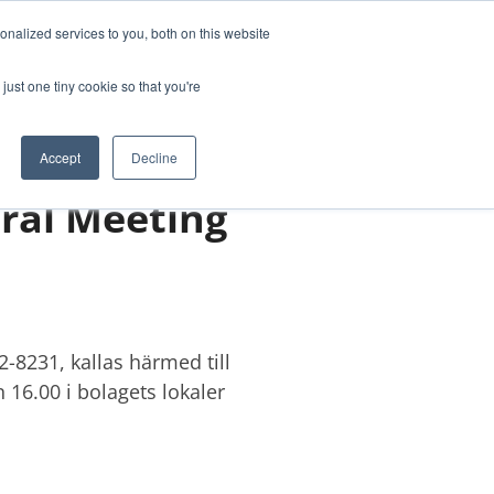
nalized services to you, both on this website
TUDIES
ABOUT US
CONTACT
just one tiny cookie so that you're
Accept
Decline
eral Meeting
82-8231, kallas härmed till
6.00 i bolagets lokaler