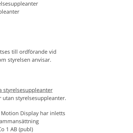
elsesuppleanter
pleanter
tses till ordförande vid
om styrelsen anvisar.
a styrelsesuppleanter
r utan styrelsesuppleanter.
Motion Display har inletts
s sammansättning
o 1 AB (publ)