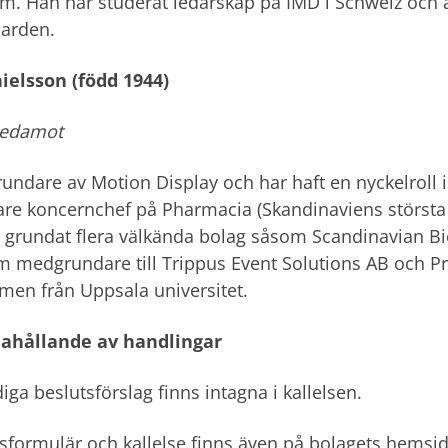
m. Han har studerat ledarskap på IMD i Schweiz och 
darden.
ielsson (född 1944)
ledamot
grundare av Motion Display och har haft en nyckelroll 
gare koncernchef på Pharmacia (Skandinaviens största
 grundat flera välkända bolag såsom Scandinavian Bi
 medgrundare till Trippus Event Solutions AB och Pro
en från Uppsala universitet.
dahållande av handlingar
iga beslutsförslag finns intagna i kallelsen.
sformulär och kallelse finns även på bolagets hemsid