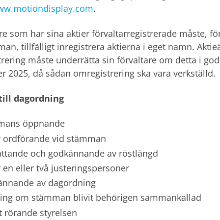
www.motiondisplay.com
.
e som har sina aktier förvaltarregistrerade måste, för a
an, tillfälligt inregistrera aktierna i eget namn. Akt
rering måste underrätta sin förvaltare om detta i god
 2025, då sådan omregistrering ska vara verkställd.
till dagordning
mans öppnande
v ordförande vid stämman
ttande och godkännande av röstlängd
v en eller två justeringspersoner
nnande av dagordning
ing om stämman blivit behörigen sammankallad
t rörande styrelsen