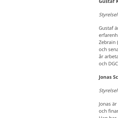
Gustaf K
Styrelse
Gustaf ä
erfarenh
Zebrain (
och sena
år arbe
och DGC 
Jonas S
Styrelse
Jonas är
och fina
Han har 