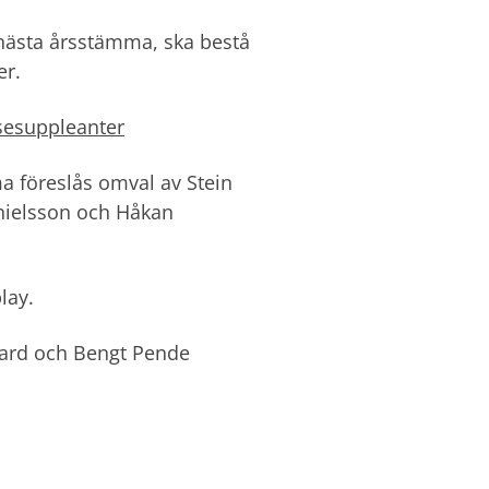
av nästa årsstämma, ska bestå
er.
lsesuppleanter
ma föreslås omval av Stein
anielsson och Håkan
lay.
aard och Bengt Pende