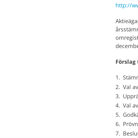
http://
Aktieägar
årsstämm
omregist
december
Förslag 
Stäm
Val a
Upprä
Val a
Godkä
Prövn
Beslu